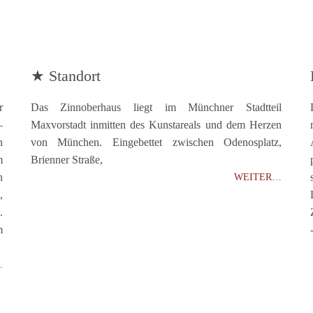
★ Standort
r
Das Zinnoberhaus liegt im Münchner Stadtteil
–
Maxvorstadt inmitten des Kunstareals und dem Herzen
n
von München. Eingebettet zwischen Odenosplatz,
m
Brienner Straße,
n
WEITER…
,
.
m
…